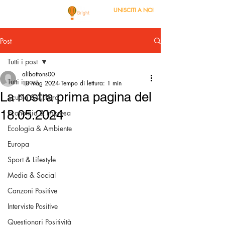
UNISCITI A NOI
Post
Tutti i post
alibottons00
Tutti i post
18 mag 2024
Tempo di lettura: 1 min
La nostra prima pagina del
Scuola & Cultura
18.05.2024
Economia & Impresa
Ecologia & Ambiente
Europa
Sport & Lifestyle
Media & Social
Canzoni Positive
Interviste Positive
Questionari Positività