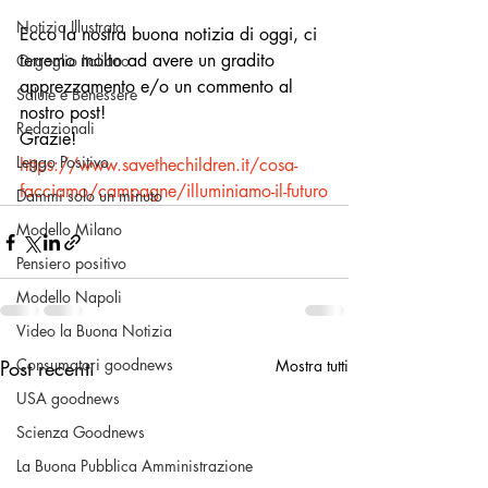
Notizia Illustrata
Ecco la nostra buona notizia di oggi, ci 
terremo molto ad avere un gradito 
Orgoglio Italiano
apprezzamento e/o un commento al 
Salute e Benessere
nostro post! 
Redazionali
Grazie!
Leggo Positivo
https://www.savethechildren.it/cosa-
facciamo/campagne/illuminiamo-il-futuro
Dammi solo un minuto
Modello Milano
Pensiero positivo
Modello Napoli
Video la Buona Notizia
Consumatori goodnews
Post recenti
Mostra tutti
USA goodnews
Scienza Goodnews
La Buona Pubblica Amministrazione