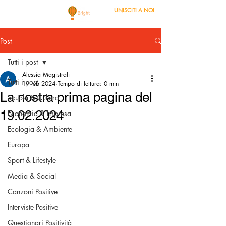
UNISCITI A NOI
Post
Tutti i post
Alessia Magistrali
Tutti i post
19 feb 2024
Tempo di lettura: 0 min
La nostra prima pagina del
Scuola & Cultura
19.02.2024
Economia & Impresa
Ecologia & Ambiente
Europa
Sport & Lifestyle
Media & Social
Canzoni Positive
Interviste Positive
Questionari Positività