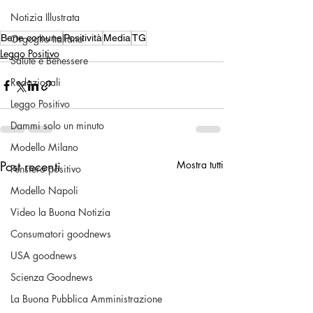
Notizia Illustrata
Orgoglio Italiano
Bene comune
Positività
Media
TG
Leggo Positivo
Salute e Benessere
Redazionali
Leggo Positivo
Dammi solo un minuto
Modello Milano
Post recenti
Mostra tutti
Pensiero positivo
Modello Napoli
Video la Buona Notizia
Consumatori goodnews
USA goodnews
Scienza Goodnews
La Buona Pubblica Amministrazione