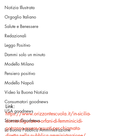
Notizia Illustrata
Orgoglio Italiano
Salute e Benessere
Redazionali
Leggo Positivo
Dammi solo un minuto
Modello Milano
Pensiero positivo
Modello Napoli
Video la Buona Notizia
Consumatori goodnews
Link:
USA goodnews
https://www.orizzontescuola.it/in-sicilia-
Scienza Goodnews
donne-sfigurate-e-orfani-di-femminicidi-
potranno-essere-assunti-per-chiamata-
La Buona Pubblica Amministrazione
diretta-nella-pubblica-amministrazione/