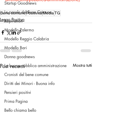
Startup Goodnews
Le parole del Bene Comune
Bene comune
Positività
Media
TG
Leggo Positivo
Inspiration
Modello Palermo
Modello Reggio Calabria
Modello Bari
Donna goodnews
Post recenti
Mostra tutti
La buona pubblica amministrazione
Cronisti del bene comune
Diritti dei Minori - Buona info
Pensieri positivi
Prima Pagina
Bello chiama bello
Volontariato & No Profit
Una buona pratica civica