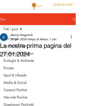
UNISCITI A NOI
Post
Tutti i post
Alessia Magistrali
Tutti i post
27 gen 2024
Tempo di lettura: 1 min
La nostra prima pagina del
Scuola & Cultura
27.01.2024
Economia & Impresa
Ecologia & Ambiente
Europa
Sport & Lifestyle
Media & Social
Canzoni Positive
Interviste Positive
Questionari Positività