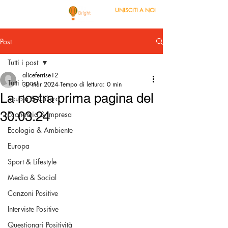
UNISCITI A NOI
Post
Tutti i post
aliceferrise12
Tutti i post
30 mar 2024
Tempo di lettura: 0 min
La nostra prima pagina del
Scuola & Cultura
30.03.24
Economia & Impresa
Ecologia & Ambiente
Europa
Sport & Lifestyle
Media & Social
Canzoni Positive
Interviste Positive
Questionari Positività