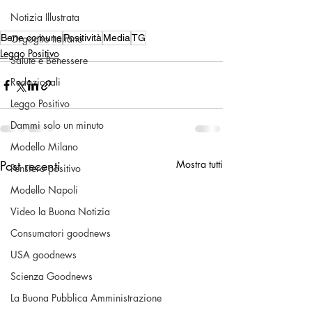
Notizia Illustrata
Orgoglio Italiano
Bene comune
Positività
Media
TG
Leggo Positivo
Salute e Benessere
Redazionali
Leggo Positivo
Dammi solo un minuto
Modello Milano
Post recenti
Mostra tutti
Pensiero positivo
Modello Napoli
Video la Buona Notizia
Consumatori goodnews
USA goodnews
Scienza Goodnews
La Buona Pubblica Amministrazione