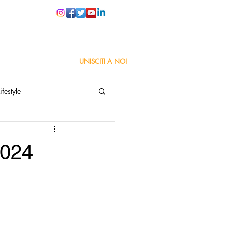
PER LE SCUOLE
UNISCITI A NOI
ifestyle
ta
Orgoglio Italiano
2024
Pensiero positivo
nza Goodnews