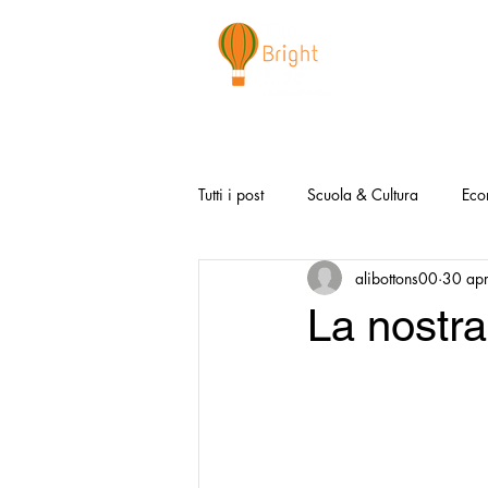
CHI SIAMO
NEWSLETTER
I 
Tutti i post
Scuola & Cultura
Eco
alibottons00
30 ap
Media & Social
Canzoni Positi
La nostra
Salute e Benessere
Redazionali
Modello Napoli
Video la Buon