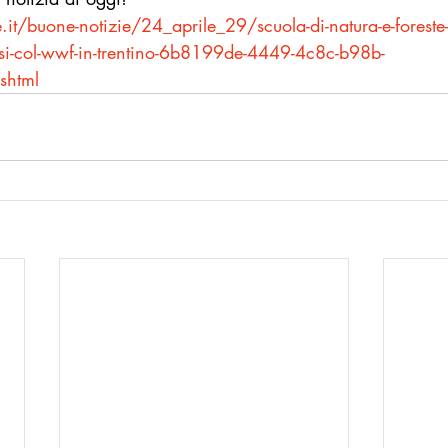
it/buone-notizie/24_aprile_29/scuola-di-natura-e-foreste-
rsi-col-wwf-in-trentino-6b8199de-4449-4c8c-b98b-
shtml