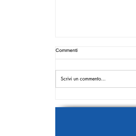
Commenti
Scrivi un commento...
Più cronaca bianca, meno
cronaca nera!