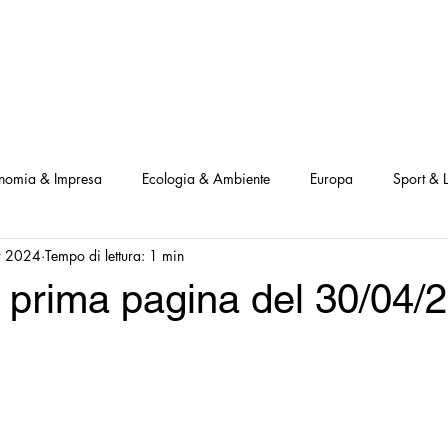
NOSTRI PROGETTI
LE NOSTRE ATTIVITA'
I NOSTRI PARTNERS
nomia & Impresa
Ecologia & Ambiente
Europa
Sport & L
r 2024
Tempo di lettura: 1 min
ve
Interviste Positive
Questionari Positività
Notizia Illustra
 prima pagina del 30/04/
Leggo Positivo
Dammi solo un minuto
Modello Milano
a Notizia
Consumatori goodnews
USA goodnews
Scie