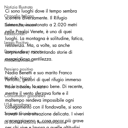
Notizia Illustrata
Ci sono luoghi dove il tempo sembra 
Orgoglio Italiano
scorrere diversamente. Il Rifugio 
Semenza, incastonato a 2.020 metri 
Salute e Benessere
nelle Prealpi Venete, è uno di quei 
Redazionali
luoghi. La montagna è solitudine, fatica, 
Leggo Positivo
resistenza. Ma, a volte, sa anche 
Dammi solo un minuto
sorprendere, raccontando storie di 
meravigliosa gentilezza.
Modello Milano
Pensiero positivo
Nadia Benetti e suo marito Franco 
Modello Napoli
Perlotto, gestori di quel rifugio immerso 
tra le nuvole, lo sanno bene. Di recente, 
Video la Buona Notizia
mentre il vento sferzava forte e il 
Consumatori goodnews
maltempo rendeva impossibile ogni 
USA goodnews
collegamento con il fondovalle, si sono 
Scienza Goodnews
trovati in una situazione delicata. I viveri 
scarseggiavano e, cosa ancor più grave 
La Buona Pubblica Amministrazione
per chi vive e lavora a quelle altitudini, 