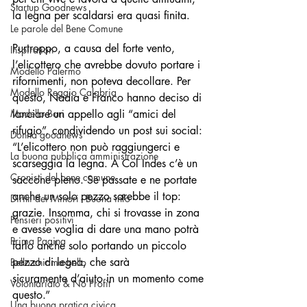
Startup Goodnews
la legna per scaldarsi era quasi finita.
Le parole del Bene Comune
Purtroppo, a causa del forte vento, 
Inspiration
l’elicottero che avrebbe dovuto portare i 
Modello Palermo
rifornimenti, non poteva decollare. Per 
Modello Reggio Calabria
questo, Nadia e Franco hanno deciso di 
Modello Bari
lanciare un appello agli “amici del 
rifugio”, condividendo un post sui social: 
Donna goodnews
“L’elicottero non può raggiungerci e 
La buona pubblica amministrazione
scarseggia la legna. A Col Indes c’è un 
Cronisti del bene comune
saccone pieno. Se passate e ne portate 
anche un solo pezzo sarebbe il top: 
Diritti dei Minori - Buona info
grazie. Insomma, chi si trovasse in zona 
Pensieri positivi
e avesse voglia di dare una mano potrà 
Prima Pagina
farlo anche solo portando un piccolo 
pezzo di legna, che sarà
Bello chiama bello
sicuramente d’aiuto in un momento come 
Volontariato & No Profit
questo.”
Una buona pratica civica