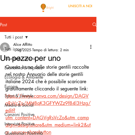
UNISCITI A NOI
Post
Tutti i post
Alice Afflitto
Tutti i post
1 lug 2025
Tempo di lettura: 2 min
Un pezzo per uno
Scuola & Cultura
Questa è una delle storie gentili raccolte 
Economia & Impresa
nel nostro Annuario delle storie gentili 
Ecologia & Ambiente
italiane 2024 che è possibile scaricare 
Europa
gratuitamente cliccando il seguente link: 
Sport & Lifestyle
https://www.canva.com/design/DAGV
gRsVcZo/Mht8qK3GFYWZz9f84l3Hzg/
Media & Social
edit?
Canzoni Positive
utm_content=DAGVgRsVcZo&utm_camp
Interviste Positive
aign=designshare&utm_medium=link2&ut
m_source=sharebutton
Questionari Positività