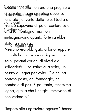
Buono a sapersi!
Quella richiesta non era una preghiera 
disperata, ma un semplice appello, 
Il Lato Positivo degli Altri Paesi
lanciato nel vento della rete. Nadia e 
Storie gentili
Franco sapevano di poter contare su chi 
Rivediamole
ama la montagna, ma non 
immaginavano quanto forte sarebbe 
storie
stata la risposta.
Prima Pagina Trend
Nessuno era obbligato a farlo, eppure 
in molti hanno risposto. A piedi, con 
zaini pesanti carichi di viveri e di 
solidarietà. Uno zaino alla volta, un 
pezzo di legna per volta. C’è chi ha 
portato pasta, chi formaggio, chi 
bombole di gas. E poi tanta, tantissima 
legna, quella che i rifugisti temevano di 
non vedere più.
“Impossibile ringraziare ognuno”, hanno 