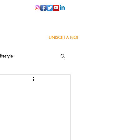
PER LE SCUOLE
UNISCITI A NOI
ifestyle
ta
Orgoglio Italiano
Pensiero positivo
nza Goodnews