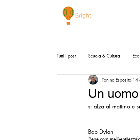
CHI SIAMO
NEWSLETTER
I 
Tutti i post
Scuola & Cultura
Eco
Tonino Esposito
14 
Media & Social
Canzoni Positi
Un uomo 
si alza al mattino e s
Salute e Benessere
Redazionali
Modello Napoli
Video la Buon
Bob Dylan 
Bene comune
Gentilezza