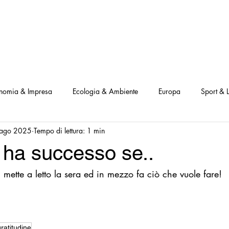
NOSTRI PROGETTI
LE NOSTRE ATTIVITA'
I NOSTRI PARTNERS
nomia & Impresa
Ecologia & Ambiente
Europa
Sport & L
ago 2025
Tempo di lettura: 1 min
ve
Interviste Positive
Questionari Positività
Notizia Illustra
ha successo se..
i mette a letto la sera ed in mezzo fa ciò che vuole fare! 
Leggo Positivo
Dammi solo un minuto
Modello Milano
a Notizia
Consumatori goodnews
USA goodnews
Scie
gratitudine