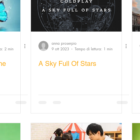
anna proserpio
ra: 2 min
9 ott 2023
Tempo di lettura: 1 min
une
A Sky Full Of Stars