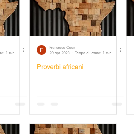
Francesco Caon
ura: 1 min
20 apr 2023
Tempo di lettura: 1 min
Proverbi africani