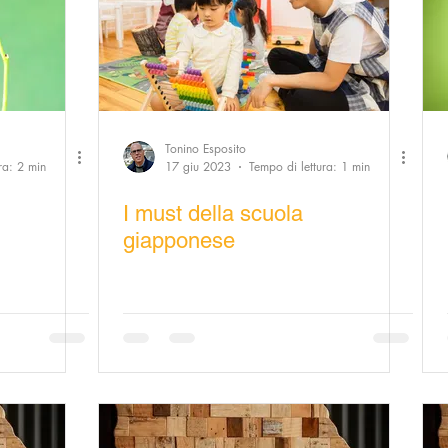
Tonino Esposito
ra: 2 min
17 giu 2023
Tempo di lettura: 1 min
I must della scuola
giapponese