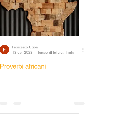
Francesco Caon
13 apr 2023
Tempo di lettura: 1 min
Proverbi africani