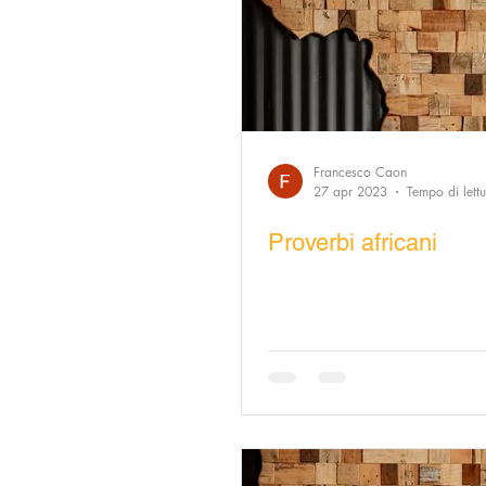
Francesco Caon
27 apr 2023
Tempo di lett
Proverbi africani