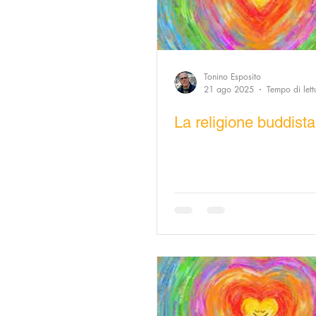
Questionari Positività
Notizia
Redazionali
Leggo Positivo
Tonino Esposito
21 ago 2025
Tempo di lett
Pensiero positivo
La religione buddista
Modello Na
USA goodnews
Scienza Go
Startup Goodnews
Le parol
Modello Reggio Calabria
Mo