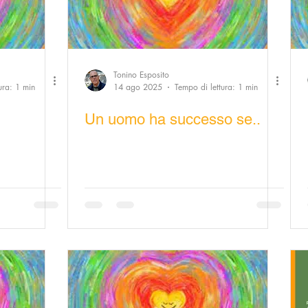
 Illustrata
Orgoglio Italiano
Salute e Benessere
Dammi solo un minuto
Modello Milano
Tonino Esposito
ura: 1 min
14 ago 2025
Tempo di lettura: 1 min
poli
Video la Buona Notizia
Un uomo ha successo se..
Consumatori goodnews
odnews
La Buona Pubblica Amministrazione
e del Bene Comune
Inspiration
Modello Palermo
dello Bari
Donna goodnews