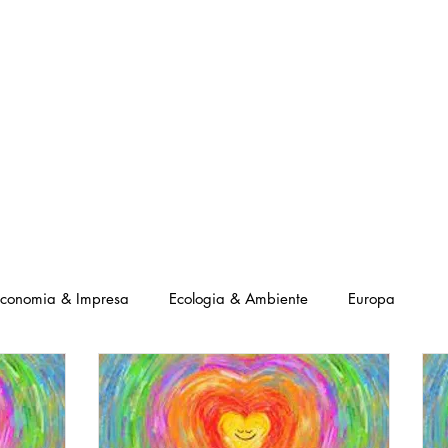
NOSTRI PROGETTI
LE NOSTRE ATTIVITA'
I NOSTRI PARTNERS
conomia & Impresa
Ecologia & Ambiente
Europa
ial
Canzoni Positive
Interviste Positive