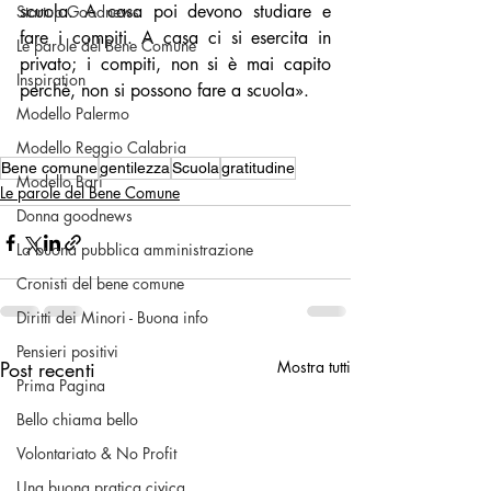
scuola. A casa poi devono studiare e 
Startup Goodnews
fare i compiti. A casa ci si esercita in 
Le parole del Bene Comune
privato; i compiti, non si è mai capito 
Inspiration
perchè, non si possono fare a scuola».
Modello Palermo
Modello Reggio Calabria
Bene comune
gentilezza
Scuola
gratitudine
Modello Bari
Le parole del Bene Comune
Donna goodnews
La buona pubblica amministrazione
Cronisti del bene comune
Diritti dei Minori - Buona info
Pensieri positivi
Post recenti
Mostra tutti
Prima Pagina
Bello chiama bello
Volontariato & No Profit
Una buona pratica civica