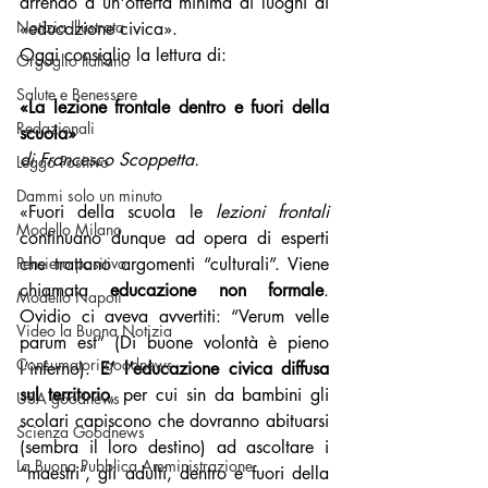
arrendo a un'offerta minima di luoghi di 
Notizia Illustrata
«educazione civica».
Oggi consiglio la lettura di:
Orgoglio Italiano
Salute e Benessere
«La lezione frontale dentro e fuori della 
Redazionali
scuola»
di Francesco Scoppetta.
Leggo Positivo
Dammi solo un minuto
«Fuori della scuola le 
lezioni frontali 
Modello Milano
continuano dunque ad opera di esperti 
Pensiero positivo
che trattano argomenti “culturali”. Viene 
chiamata 
educazione non formale
. 
Modello Napoli
Ovidio ci aveva avvertiti: “Verum velle 
Video la Buona Notizia
parum est” (Di buone volontà è pieno 
Consumatori goodnews
l’inferno). 
E’ l’educazione civica diffusa 
sul territorio
, per cui sin da bambini gli 
USA goodnews
scolari capiscono che dovranno abituarsi 
Scienza Goodnews
(sembra il loro destino) ad ascoltare i 
La Buona Pubblica Amministrazione
“maestri”, gli adulti, dentro e fuori della 