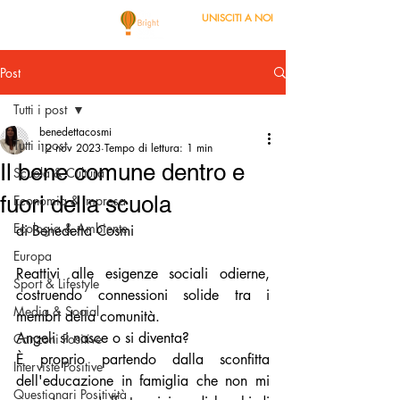
UNISCITI A NOI
Post
Tutti i post
benedettacosmi
Tutti i post
12 nov 2023
Tempo di lettura: 1 min
Il bene comune dentro e
Scuola & Cultura
fuori della scuola
Economia & Impresa
Ecologia & Ambiente
di Benedetta Cosmi
Europa
Reattivi alle esigenze sociali odierne, 
Sport & Lifestyle
costruendo connessioni solide tra i 
Media & Social
membri della comunità.
Angeli si nasce o si diventa?
Canzoni Positive
È proprio partendo dalla sconfitta 
Interviste Positive
dell'educazione in famiglia che non mi 
Questionari Positività