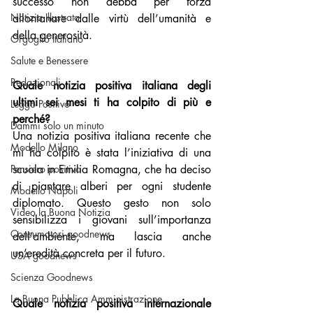
successo non debba per forza 
Notizia Illustrata
allontanare dalle virtù dell’umanità e 
della generosità.
Orgoglio Italiano
Salute e Benessere
Redazionali
Quale notizia positiva italiana degli 
ultimi sei mesi ti ha colpito di più e 
Leggo Positivo
perché?
Dammi solo un minuto
Una notizia positiva italiana recente che 
Modello Milano
mi ha colpito è stata l’iniziativa di una 
Pensiero positivo
scuola in Emilia Romagna, che ha deciso 
di piantare alberi per ogni studente 
Modello Napoli
diplomato. Questo gesto non solo 
Video la Buona Notizia
sensibilizza i giovani sull’importanza 
Consumatori goodnews
dell’ambiente, ma lascia anche 
un’eredità concreta per il futuro.
USA goodnews
Scienza Goodnews
La Buona Pubblica Amministrazione
Quale notizia positiva internazionale 