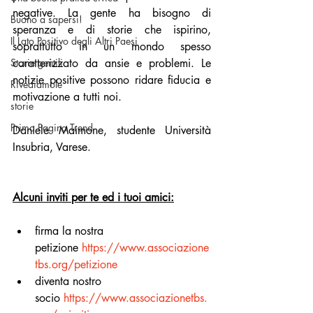
negative. La gente ha bisogno di 
Buono a sapersi!
speranza e di storie che ispirino, 
Il Lato Positivo degli Altri Paesi
soprattutto in un mondo spesso 
Storie gentili
caratterizzato da ansie e problemi. Le 
notizie positive possono ridare fiducia e 
Rivediamole
motivazione a tutti noi.
storie
Prima Pagina Trend
Daniele Maimone, studente Università 
Insubria, Varese.
Alcuni inviti per te ed i tuoi amici:
firma la nostra 
petizione
https://www.associazione
tbs.org/petizione
diventa nostro 
socio
https://www.associazionetbs.