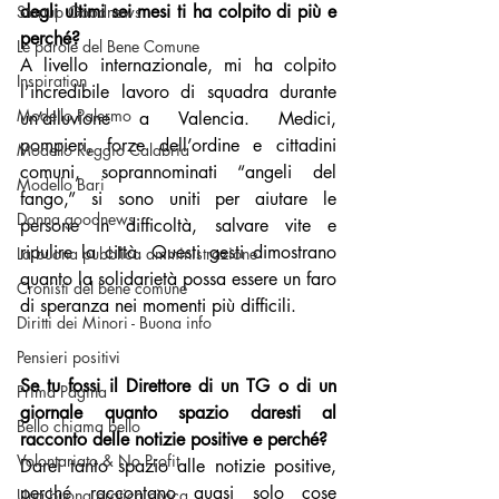
degli ultimi sei mesi ti ha colpito di più e 
Startup Goodnews
perché?
Le parole del Bene Comune
A livello internazionale, mi ha colpito 
Inspiration
l’incredibile lavoro di squadra durante 
Modello Palermo
un’alluvione a Valencia. Medici, 
pompieri, forze dell’ordine e cittadini 
Modello Reggio Calabria
comuni, soprannominati “angeli del 
Modello Bari
fango,” si sono uniti per aiutare le 
Donna goodnews
persone in difficoltà, salvare vite e 
ripulire la città. Questi gesti dimostrano 
La buona pubblica amministrazione
quanto la solidarietà possa essere un faro 
Cronisti del bene comune
di speranza nei momenti più difficili.
Diritti dei Minori - Buona info
Pensieri positivi
Se tu fossi il Direttore di un TG o di un 
Prima Pagina
giornale quanto spazio daresti al 
Bello chiama bello
racconto delle notizie positive e perché?
Volontariato & No Profit
Darei tanto spazio alle notizie positive, 
perché raccontano quasi solo cose 
Una buona pratica civica