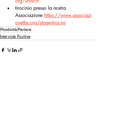
org/unisciti
tirocinio presso la nostra 
Associazione
https://www.associazi
onetbs.org/stage-tirocini
Positività
Parlare
Interviste Positive
Post recenti
Mostra tutti