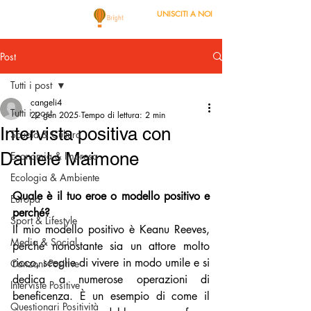
UNISCITI A NOI
Post
Tutti i post
cangeli4
Tutti i post
22 gen 2025
Tempo di lettura: 2 min
Intervista positiva con
Scuola & Cultura
Daniele Maimone
Economia & Impresa
Ecologia & Ambiente
Quale è il tuo eroe o modello positivo e 
Europa
perché?
Sport & Lifestyle
Il mio modello positivo è Keanu Reeves, 
Media & Social
perché nonostante sia un attore molto 
ricco, sceglie di vivere in modo umile e si 
Canzoni Positive
dedica a numerose operazioni di 
Interviste Positive
beneficenza. È un esempio di come il 
Questionari Positività