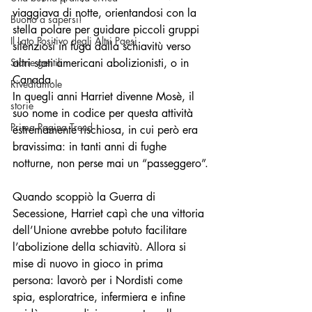
viaggiava di notte, orientandosi con la 
Buono a sapersi!
stella polare per guidare piccoli gruppi 
Il Lato Positivo degli Altri Paesi
silenziosi in fuga dalla schiavitù verso 
Storie gentili
altri stati americani abolizionisti, o in 
Canada. 
Rivediamole
In quegli anni Harriet divenne Mosè, il 
storie
suo nome in codice per questa attività 
Prima Pagina Trend
estremamente rischiosa, in cui però era 
bravissima: in tanti anni di fughe 
notturne, non perse mai un “passeggero”.
Quando scoppiò la Guerra di 
Secessione, Harriet capì che una vittoria 
dell’Unione avrebbe potuto facilitare 
l’abolizione della schiavitù. Allora si 
mise di nuovo in gioco in prima 
persona: lavorò per i Nordisti come 
spia, esploratrice, infermiera e infine 