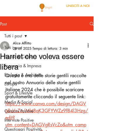
UNISCITI A NOI
Post
Tutti i post
Alice Afflitto
Tutti i post
28 ott 2025
Tempo di lettura: 3 min
Harriet che voleva essere
Scuola & Cultura
libera
Economia & Impresa
Ecologia & Ambiente
Questa è una delle storie gentili raccolte 
nel nostro Annuario delle storie gentili 
Europa
italiane 2024 che è possibile scaricare 
Sport & Lifestyle
gratuitamente cliccando il seguente link: 
Media & Social
https://www.canva.com/design/DAGV
gRsVcZo/Mht8qK3GFYWZz9f84l3Hzg/
Canzoni Positive
edit?
Interviste Positive
utm_content=DAGVgRsVcZo&utm_camp
Questionari Positività