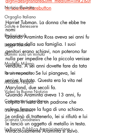
aign=designshare&utm_medium=link2&ut
Notizia Illustrata
m_source=sharebutton
Orgoglio Italiano
Harriet Tubman. La donna che ebbe tre 
Salute e Benessere
nomi
Redazionali
Quando Araminta Ross aveva sei anni fu 
separata dalla sua famiglia. I suoi 
Leggo Positivo
genitori erano schiavi, non poterono far 
Dammi solo un minuto
nulla per impedire che la piccola venisse 
Modello Milano
venduta. A sei anni dovette fare da tata 
Pensiero positivo
a un neonato. Se lui piangeva, lei 
veniva frustata. Questa era la vita nel 
Modello Napoli
Maryland, due secoli fa.
Video la Buona Notizia
Quando Araminta aveva 13 anni, fu 
Consumatori goodnews
colpita in testa da un padrone che 
voleva fermare la fuga di uno schiavo. 
USA goodnews
Le ordinò di trattenerlo, lei si rifiutò e lui 
Scienza Goodnews
le lanciò un oggetto di metallo in testa. 
La Buona Pubblica Amministrazione
Miracolosamente Araminta si salvò.