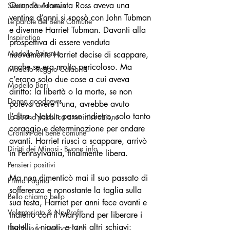
Quando Araminta Ross aveva una 
Startup Goodnews
ventina d’anni si sposò con John Tubman 
Le parole del Bene Comune
e divenne Harriet Tubman. Davanti alla 
Inspiration
prospettiva di essere venduta 
Modello Palermo
nuovamente Harriet decise di scappare, 
anche se era molto pericoloso. Ma 
Modello Reggio Calabria
c’erano solo due cose a cui aveva 
Modello Bari
diritto: la libertà o la morte, se non 
Donna goodnews
poteva avere l’una, avrebbe avuto 
l’altra. Nessun passo indietro, solo tanto 
La buona pubblica amministrazione
coraggio e determinazione per andare 
Cronisti del bene comune
avanti. Harriet riuscì a scappare, arrivò 
Diritti dei Minori - Buona info
in Pennsylvania, finalmente libera.
Pensieri positivi
Ma non dimenticò mai il suo passato di 
Prima Pagina
sofferenza e nonostante la taglia sulla 
Bello chiama bello
sua testa, Harriet per anni fece avanti e 
Volontariato & No Profit
indietro con il Maryland per liberare i 
fratelli, i nipoti, e tanti altri schiavi: 
Una buona pratica civica